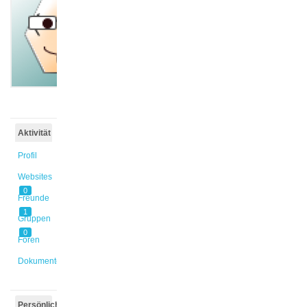
@reimerm
Aktiv vor
1 Jahr,
3 Monaten
Aktivität
Profil
Websites
0
Freunde
1
Gruppen
0
Foren
Dokumente
Persönlich