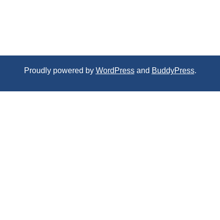
Proudly powered by
WordPress
and
BuddyPress
.