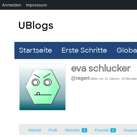
Anmelden
Impressum
Startseite
Erste Schritte
Global
eva schlucker
@regert
Aktiv vor 11 Jahren, 10 Monate
Aktivität
Profil
Websites
Freunde
Gruppe
2
0