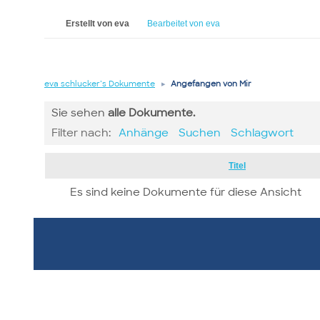
Erstellt von eva
Bearbeitet von eva
eva schlucker’s Dokumente
▸
Angefangen von Mir
Sie sehen
alle
Dokumente.
Filter nach:
Anhänge
Suchen
Schlagwort
Has
Titel
attachment
Es sind keine Dokumente für diese Ansicht