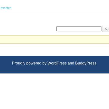
Favoriten
Proudly powered by
WordPress
and
BuddyPress
.