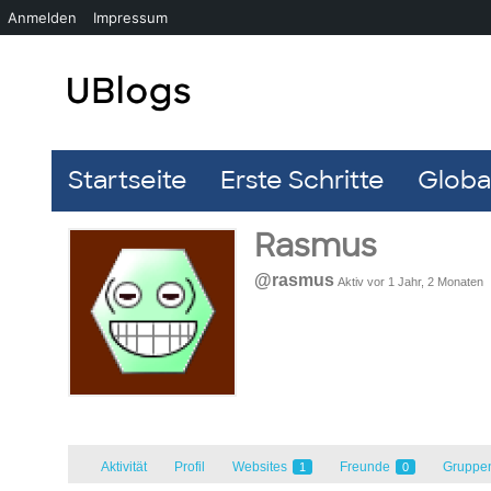
Anmelden
Impressum
Startseite
Erste Schritte
Global
Rasmus
@rasmus
Aktiv vor 1 Jahr, 2 Monaten
Aktivität
Profil
Websites
Freunde
Gruppe
1
0