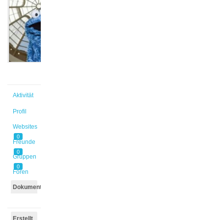
@radtkec
Aktiv vor
3 Jahren,
4 Monaten
Aktivität
Profil
Websites
0
Freunde
0
Gruppen
0
Foren
Dokumente
Erstellt