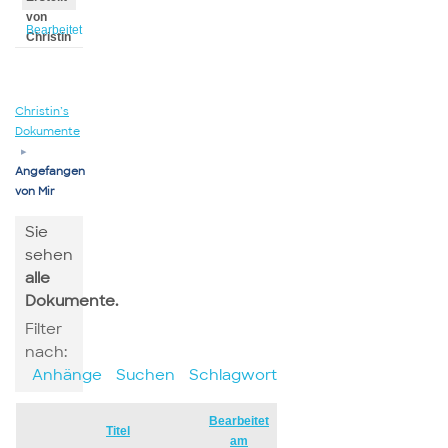
von
Bearbeitet
Christin
von
Christin
Christin’s
Dokumente
▸
Angefangen
von Mir
Sie
sehen
alle
Dokumente.
Filter
nach:
Anhänge
Suchen
Schlagwort
Bearbeitet
Has
Titel
am