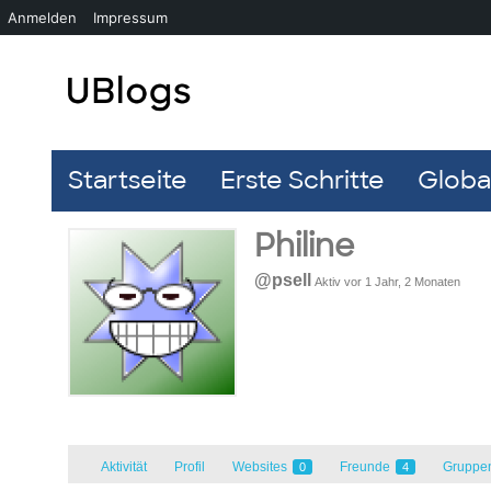
Anmelden
Impressum
Startseite
Erste Schritte
Global
Philine
@psell
Aktiv vor 1 Jahr, 2 Monaten
Aktivität
Profil
Websites
Freunde
Gruppe
0
4