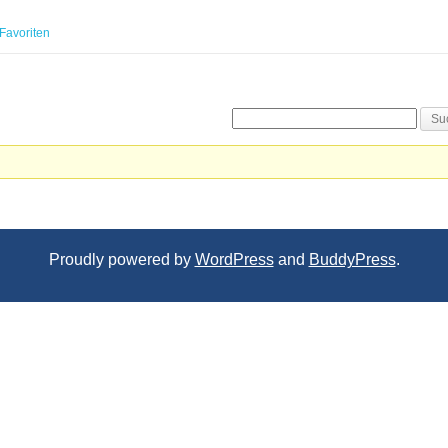
Favoriten
Proudly powered by
WordPress
and
BuddyPress
.