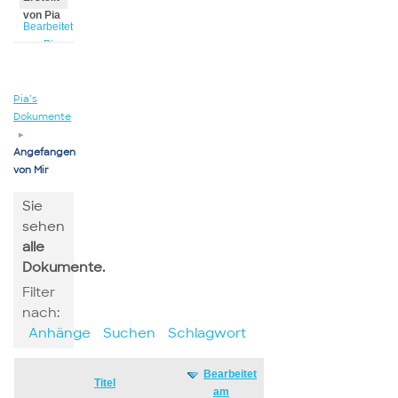
von Pia
Bearbeitet
von Pia
Pia’s
Dokumente
▸
Angefangen
von Mir
Sie
sehen
alle
Dokumente.
Filter
nach:
Anhänge
Suchen
Schlagwort
Bearbeitet
Has
Titel
am