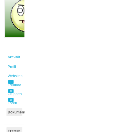
@pia_gri
Aktiv vor
1 Jahr,
3 Monaten
Aktivität
Profil
Websites
1
Freunde
0
Gruppen
0
Foren
Dokumente
Erstellt