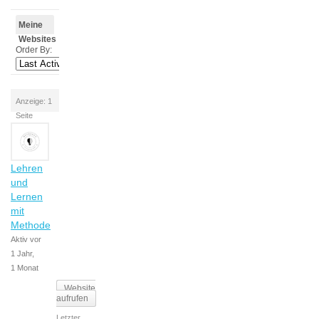
Meine
Websites
Order By:
Anzeige: 1
Seite
Lehren
und
Lernen
mit
Methode
Aktiv vor
1 Jahr,
1 Monat
Website
aufrufen
Letzter