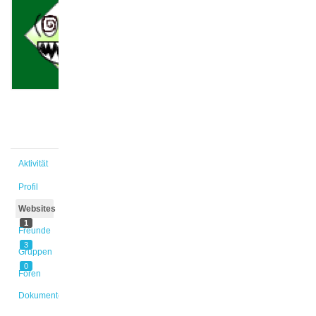
Leona
Marina
@pfundt
Aktiv vor
1 Jahr,
2 Monaten
Aktivität
Profil
Websites
1
Freunde
3
Gruppen
0
Foren
Dokumente