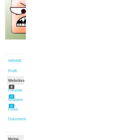
@petra-
2
Aktiv vor
4 Jahren,
11 Monaten
Aktivität
Profil
Websites
0
Freunde
0
Gruppen
0
Foren
Dokumente
Meine