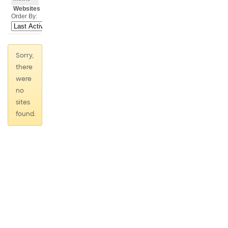
Websites
Order By:
Sorry,
there
were
no
sites
found.