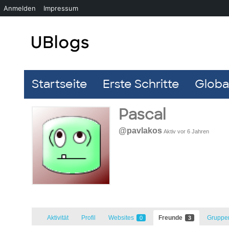
Anmelden
Impressum
Startseite
Erste Schritte
Global
Pascal
@pavlakos
Aktiv vor 6 Jahren
Aktivität
Profil
Websites
Freunde
Grupp
0
3