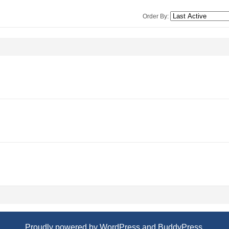
Order By:
Proudly powered by
WordPress
and
BuddyPress
.