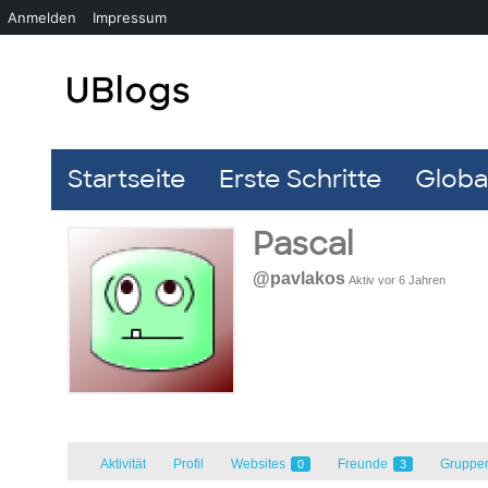
Anmelden
Impressum
Startseite
Erste Schritte
Global
Pascal
@pavlakos
Aktiv vor 6 Jahren
Aktivität
Profil
Websites
Freunde
Gruppe
0
3