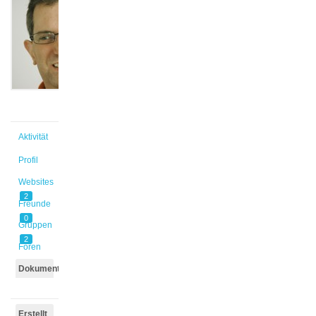
@oliver
Aktiv vor
1 Monat,
1 Woche
Aktivität
Profil
Websites
2
Freunde
0
Gruppen
2
Foren
Dokumente
Erstellt