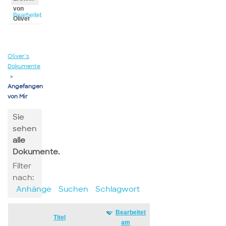
von
Bearbeitet
Oliver
von
Oliver
Oliver’s
Dokumente
▸
Angefangen
von Mir
Sie
sehen
alle
Dokumente.
Filter
nach:
Anhänge
Suchen
Schlagwort
Bearbeitet
Has
Titel
am