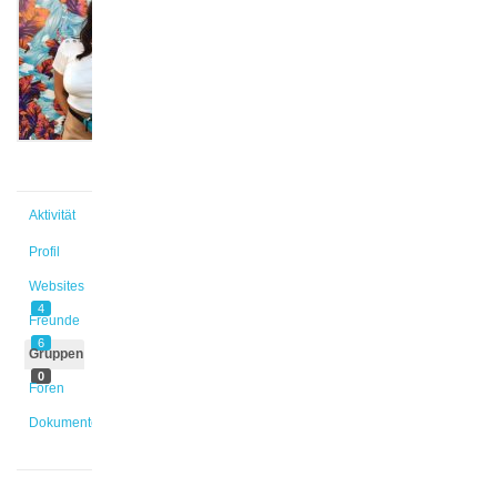
@olga
Aktiv vor
10 Monaten
Aktivität
Profil
Websites
4
Freunde
6
Gruppen
0
Foren
Dokumente