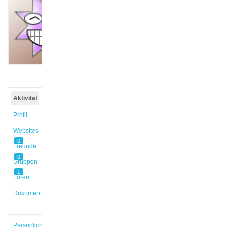
@oesterca
Aktiv vor
10 Jahren,
10 Monaten
Aktivität
Profil
Websites
0
Freunde
0
Gruppen
1
Foren
Dokumente
Persönlich