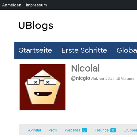
Anmelden
Impressum
Startseite
Erste Schritte
Global
Nicolai
@nicglo
Aktiv vor 1 Jahr, 10 Monaten
Aktivität
Profil
Websites
Freunde
Gruppe
0
0