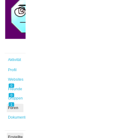
@nfranck
Aktiv
vor
1 Jahr,
1 Monat
Aktivität
Profil
Websites
0
Freunde
0
Gruppen
1
Foren
Dokumente
Erstellte