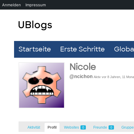
Anmelden
Impressum
Startseite
Erste Schritte
Global
Nicole
@ncichon
Aktiv vor 8 Jahren, 11 Mon
Aktivität
Profil
Websites
Freunde
Grupp
0
0