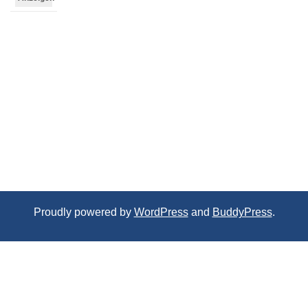
Proudly powered by
WordPress
and
BuddyPress
.