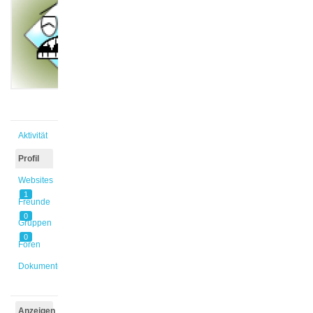
@nane
Aktiv vor
3 Jahren,
10 Monaten
Aktivität
Profil
Websites
1
Freunde
0
Gruppen
0
Foren
Dokumente
Anzeigen