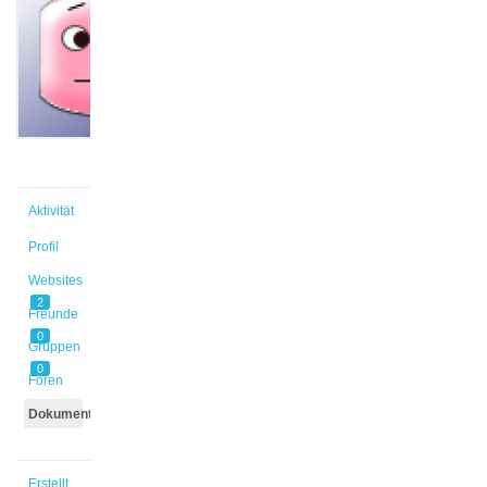
@nakel
Aktiv vor
1 Jahr,
4 Monaten
Aktivität
Profil
Websites
2
Freunde
0
Gruppen
0
Foren
Dokumente
Erstellt