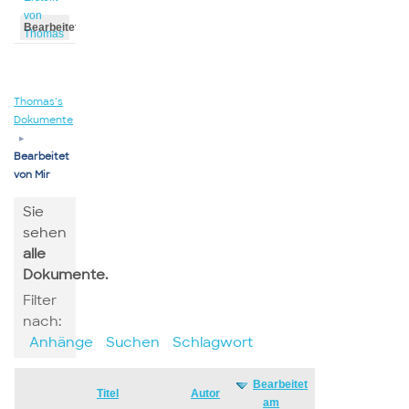
von
Bearbeitet
Thomas
von
Thomas
Thomas’s
Dokumente
▸
Bearbeitet
von Mir
Sie
sehen
alle
Dokumente.
Filter
nach:
Anhänge
Suchen
Schlagwort
Bearbeitet
Has
Titel
Autor
am