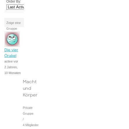
Order By:
Zeige eine
Gruppe
Die vier
Orakel
active vor
2 Jahren,
10 Monaten
Macht
und
Körper
Private
Gruppe
/
4 Mitglieder