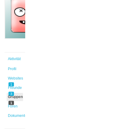
@msbresny
Aktiv vor
2 Jahren,
10 Monaten
Aktivität
Profil
Websites
1
Freunde
3
Gruppen
1
Foren
Dokumente