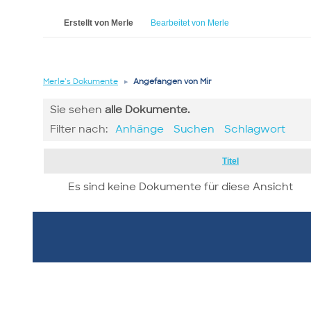
Erstellt von Merle
Bearbeitet von Merle
Merle’s Dokumente
▸
Angefangen von Mir
Sie sehen
alle
Dokumente.
Filter nach:
Anhänge
Suchen
Schlagwort
Has
Titel
attachment
Es sind keine Dokumente für diese Ansicht