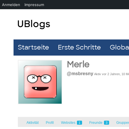
Anmelden
Impressum
Startseite
Erste Schritte
Global
Merle
@msbresny
Aktiv vor 2 Jahren, 10 
Aktivität
Profil
Websites
Freunde
Gruppe
1
3