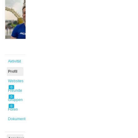
Baltasar
@mogohlke
Aktiv vor
5 Jahren,
11 Monaten
Aktivität
Profil
Websites
0
Freunde
0
Gruppen
0
Foren
Dokumente