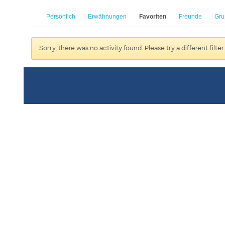
Persönlich
Erwähnungen
Favoriten
Freunde
Gru
Sorry, there was no activity found. Please try a different filter.