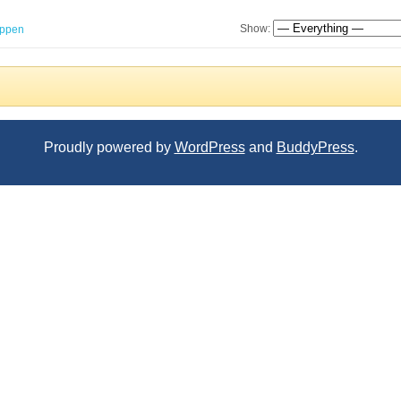
Show:
ppen
Proudly powered by
WordPress
and
BuddyPress
.