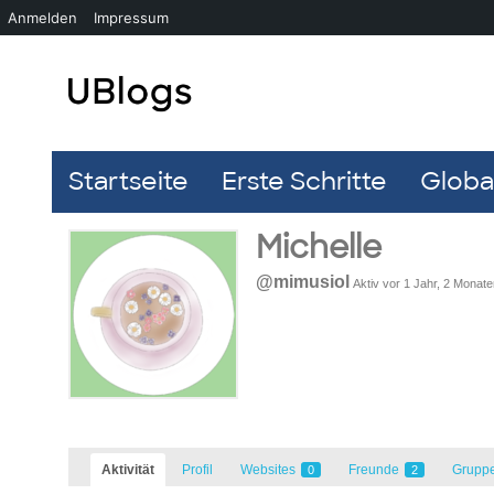
Anmelden
Impressum
Startseite
Erste Schritte
Global
Michelle
@mimusiol
Aktiv vor 1 Jahr, 2 Monat
Aktivität
Profil
Websites
Freunde
Grupp
0
2