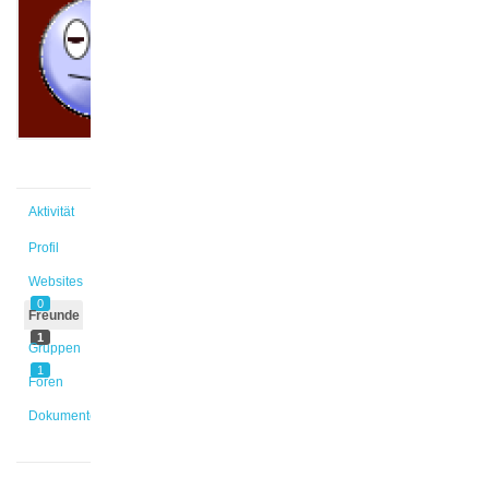
@mimeyer
Aktiv vor
2 Jahren,
2 Monaten
Aktivität
Profil
Websites
0
Freunde
1
Gruppen
1
Foren
Dokumente