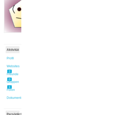
@mil_eis
Aktiv vor
11 Monaten,
2 Wochen
Aktivität
Profil
Websites
2
Freunde
0
Gruppen
1
Foren
Dokumente
Persönlich