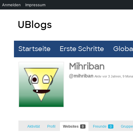
Anmelden
Impressum
Startseite
Erste Schritte
Global
Mihriban
@mihriban
Aktiv vor 3 Jahren, 9 Mon
Aktivität
Profil
Websites
Freunde
Grupp
0
0