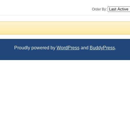
Order By:
Proudly powered by
WordPress
and
BuddyPress
.