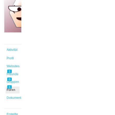
@mel_oez
Aktiv vor
3 Jahren,
9 Monaten
Aktivität
Profil
Websites
1
Freunde
0
Gruppen
1
Foren
Dokumente
Erstellte