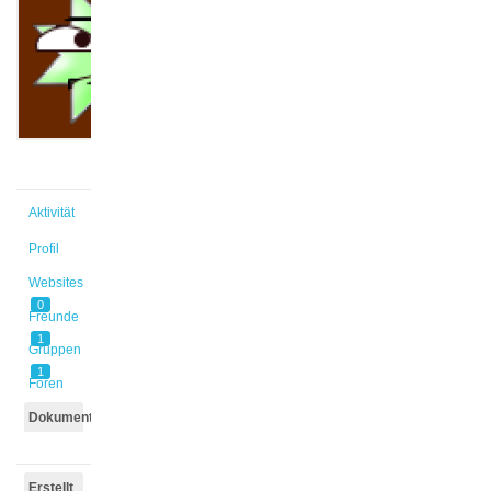
@meakin
Aktiv vor
2 Jahren,
3 Monaten
Aktivität
Profil
Websites
0
Freunde
1
Gruppen
1
Foren
Dokumente
Erstellt