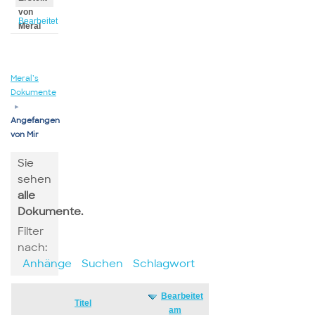
von
Bearbeitet
Meral
von
Meral
Meral’s
Dokumente
▸
Angefangen
von Mir
Sie
sehen
alle
Dokumente.
Filter
nach:
Anhänge
Suchen
Schlagwort
Bearbeitet
Has
Titel
am