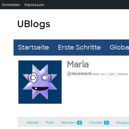
Anmelden
Impressum
Startseite
Erste Schritte
Global
Maria
@mcemore
Aktiv vor 1 Jahr, 1 Monat
Aktivität
Profil
Websites
Freunde
Gruppe
0
0