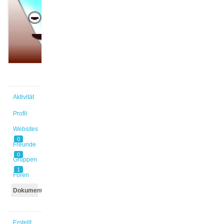
@mawo1
Aktiv vor
2 Jahren,
10 Monaten
Aktivität
Profil
Websites
0
Freunde
0
Gruppen
1
Foren
Dokumente
Erstellt