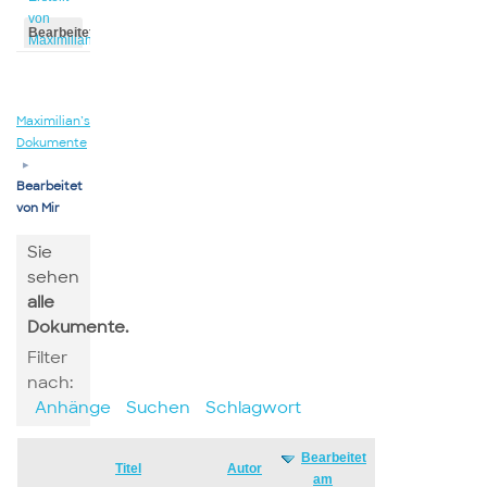
von
Bearbeitet
Maximilian
von
Maximilian
Maximilian’s
Dokumente
▸
Bearbeitet
von Mir
Sie
sehen
alle
Dokumente.
Filter
nach:
Anhänge
Suchen
Schlagwort
Bearbeitet
Has
Titel
Autor
am