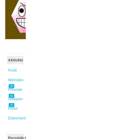
@marlene
Aktiv vor
10 Jahren,
10 Monaten
Aktivität
Profil
Websites
0
Freunde
0
Gruppen
2
Foren
Dokumente
Persönlich