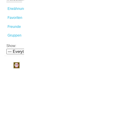
Erwähnungen
Favoriten
Freunde
Gruppen
Show:
Marlene
ist
der
Gruppe
#eTeachr
|
EW-
L
GO
3d