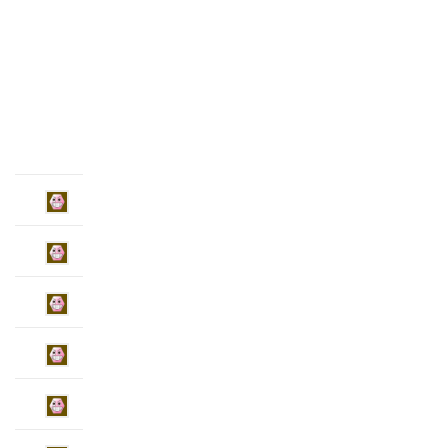
SoSe
2015
beigetreten
vor
11
Jahre