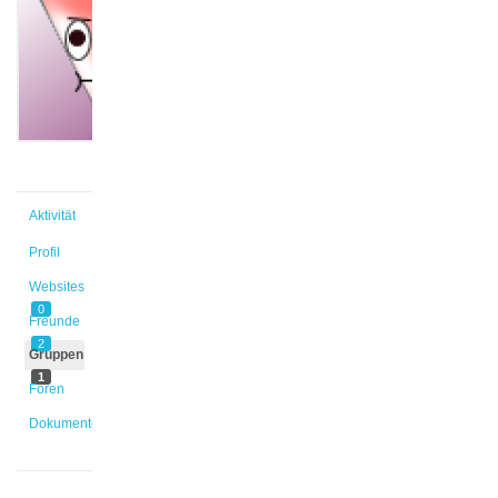
@mamaier
Aktiv vor
2 Jahren,
6 Monaten
Aktivität
Profil
Websites
0
Freunde
2
Gruppen
1
Foren
Dokumente