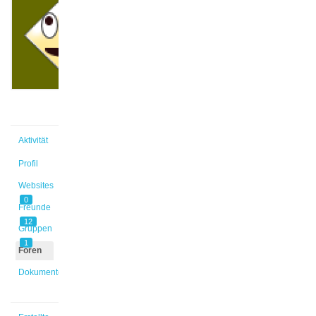
Morena
@maerker
Aktiv vor
1 Jahr,
8 Monaten
Aktivität
Profil
Websites
0
Freunde
12
Gruppen
1
Foren
Dokumente