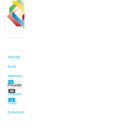
@m3emma
Aktiv vor
3 Wochen
Aktivität
Profil
Websites
0
Freunde
40
Gruppen
11
Foren
Dokumente