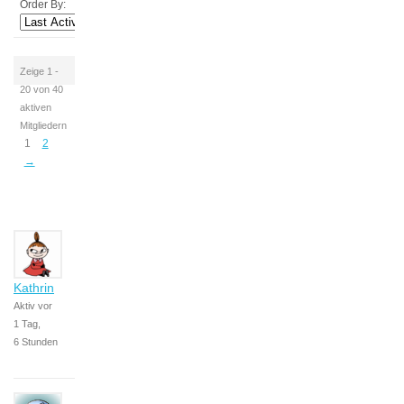
Order By:
Zeige 1 -
20 von 40
Kai
aktiven
Julia
Mitgliedern
1
2
Aktiv vor
→
6 Stunden,
57 Minuten
Kathrin
Aktiv vor
1 Tag,
6 Stunden