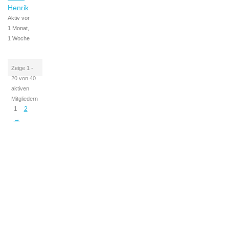
Henrik
Aktiv vor
1 Monat,
1 Woche
Zeige 1 -
20 von 40
aktiven
Mitgliedern
1
2
→