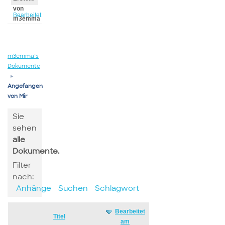
von
Bearbeitet
m3emma
von
m3emma
m3emma’s
Dokumente
▸
Angefangen
von Mir
Sie
sehen
alle
Dokumente.
Filter
nach:
Anhänge
Suchen
Schlagwort
Bearbeitet
Has
Titel
am