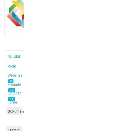
@m3emma
Aktiv vor
3 Wochen,
2 Tagen
Aktivität
Profil
Websites
0
Freunde
40
Gruppen
11
Foren
Dokumente
Erstellt