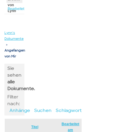
von
Bearbeitet
Lynn
von
Lynn
Lynn’s
Dokumente
▸
Angefangen
von Mir
Sie
sehen
alle
Dokumente.
Filter
nach:
Anhänge
Suchen
Schlagwort
Bearbeitet
Has
Titel
am