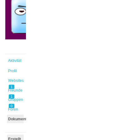
@lynben
Aktiv vor
5 Jahren,
4 Monaten
Aktivität
Profil
Websites
1
Freunde
1
Gruppen
0
Foren
Dokumente
Erstellt