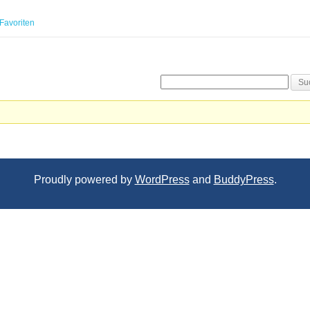
Favoriten
Proudly powered by
WordPress
and
BuddyPress
.