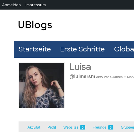
Anmelden
Impressum
Startseite
Erste Schritte
Global
Luisa
@luimersm
Aktiv vor 4 Jahren, 6 Mon
Aktivität
Profil
Websites
Freunde
Gruppe
0
3