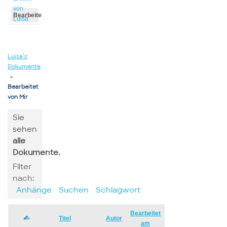
von
Bearbeitet
Luisa
von
Luisa
Luisa’s
Dokumente
▸
Bearbeitet
von Mir
Sie
sehen
alle
Dokumente.
Filter
nach:
Anhänge
Suchen
Schlagwort
Bearbeitet
Has
Titel
Autor
am