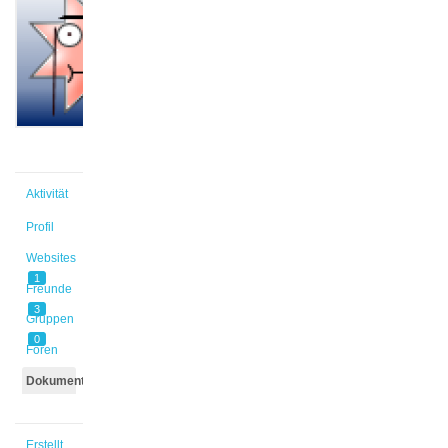
@lui_feh
Aktiv vor
3 Jahren,
7 Monaten
Aktivität
Profil
Websites
1
Freunde
3
Gruppen
0
Foren
Dokumente
Erstellt