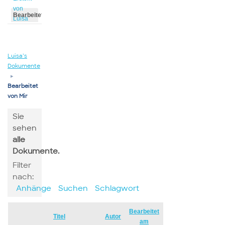
von
Bearbeitet
Luisa
von
Luisa
Luisa’s
Dokumente
▸
Bearbeitet
von Mir
Sie
sehen
alle
Dokumente.
Filter
nach:
Anhänge
Suchen
Schlagwort
Bearbeitet
Has
Titel
Autor
am