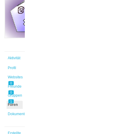
@luckru
Aktiv vor
3 Jahren,
12 Monaten
Aktivität
Profil
Websites
0
Freunde
0
Gruppen
1
Foren
Dokumente
Erstellte