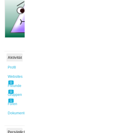
@linmah
Aktiv vor
2 Monaten,
3 Wochen
Aktivität
Profil
Websites
0
Freunde
0
Gruppen
1
Foren
Dokumente
Persönlich