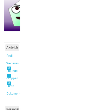
@linea
Aktiv vor
6 Jahren,
5 Monaten
Aktivität
Profil
Websites
0
Freunde
1
Gruppen
0
Foren
Dokumente
Persönlich