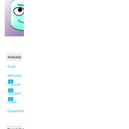
Marieke
@linamari
Aktiv vor
10 Monaten,
1 Woche
Aktivität
Profil
Websites
1
Freunde
1
Gruppen
1
Foren
Dokumente