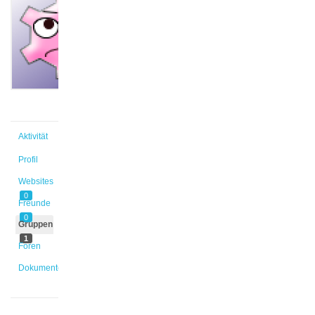
@lily2
Aktiv vor
3 Monaten,
3 Wochen
Aktivität
Profil
Websites
0
Freunde
0
Gruppen
1
Foren
Dokumente