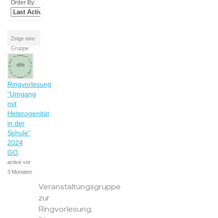
Order By:
Zeige eine
Gruppe
Ringvorlesung
“Umgang
mit
Heterogenität
in der
Schule“
2024
GO
active vor
3 Monaten
Veranstaltungsgruppe
zur
Ringvorlesung.