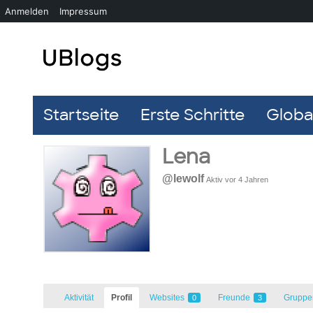
Anmelden
Impressum
Startseite
Erste Schritte
Global
Lena
@lewolf
Aktiv vor 4 Jahren
Aktivität
Profil
Websites
Freunde
Grupp
0
3