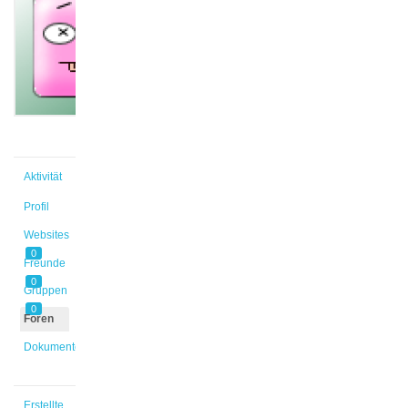
@leotrime
Aktiv vor
5 Jahren,
8 Monaten
Aktivität
Profil
Websites
0
Freunde
0
Gruppen
0
Foren
Dokumente
Erstellte