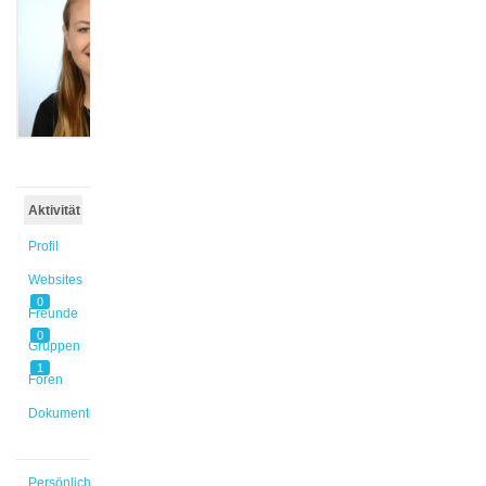
@leokleen
Aktiv
vor
1 Jahr,
1 Monat
Aktivität
Profil
Websites
0
Freunde
0
Gruppen
1
Foren
Dokumente
Persönlich