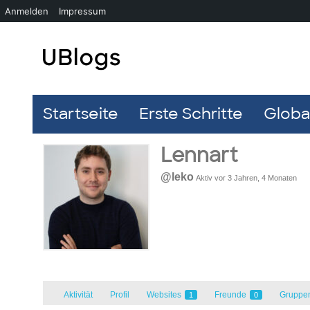
Anmelden
Impressum
Startseite
Erste Schritte
Global
Lennart
@leko
Aktiv vor 3 Jahren, 4 Monaten
Aktivität
Profil
Websites
Freunde
Gruppe
1
0