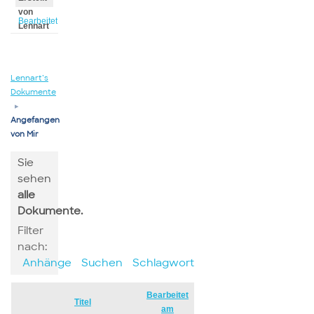
von
Bearbeitet
Lennart
von
Lennart
Lennart’s
Dokumente
▸
Angefangen
von Mir
Sie
sehen
alle
Dokumente.
Filter
nach:
Anhänge
Suchen
Schlagwort
Bearbeitet
Has
Titel
am