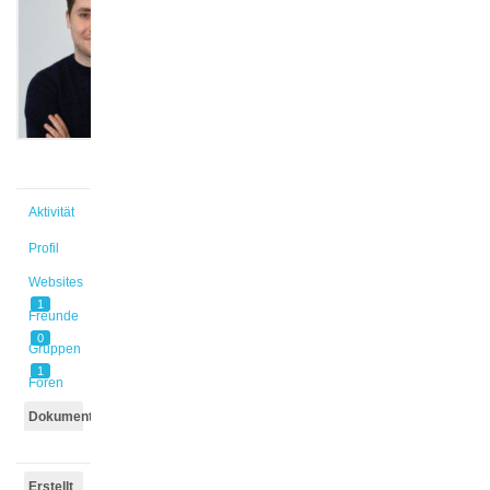
@leko
Aktiv vor
3 Jahren,
4 Monaten
Aktivität
Profil
Websites
1
Freunde
0
Gruppen
1
Foren
Dokumente
Erstellt