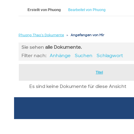
Erstellt von Phuong
Bearbeitet von Phuong
Phuong Thao’s Dokumente
▸
Angefangen von Mir
Sie sehen
alle
Dokumente.
Filter nach:
Anhänge
Suchen
Schlagwort
Has
Titel
attachment
Es sind keine Dokumente für diese Ansicht