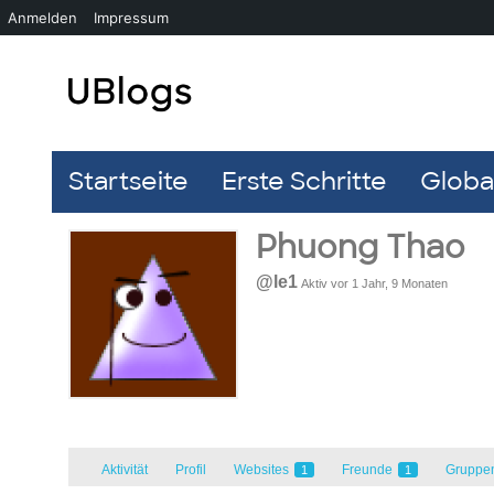
Anmelden
Impressum
Startseite
Erste Schritte
Global
Phuong Thao
@le1
Aktiv vor 1 Jahr, 9 Monaten
Aktivität
Profil
Websites
Freunde
Gruppe
1
1