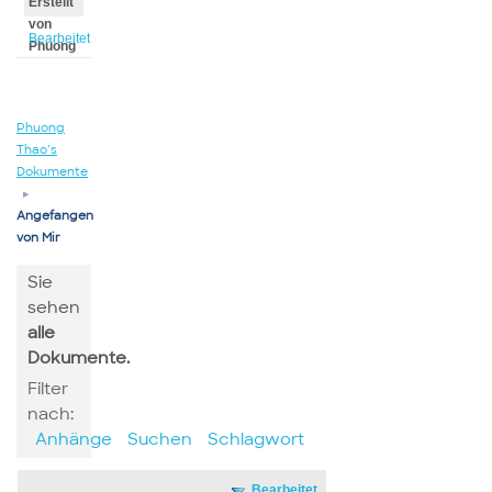
Erstellt
von
Bearbeitet
Phuong
von
Phuong
Phuong
Thao’s
Dokumente
▸
Angefangen
von Mir
Sie
sehen
alle
Dokumente.
Filter
nach:
Anhänge
Suchen
Schlagwort
Bearbeitet