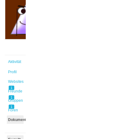
Thao
@le1
Aktiv vor
1 Jahr,
9 Monaten
Aktivität
Profil
Websites
1
Freunde
1
Gruppen
1
Foren
Dokumente